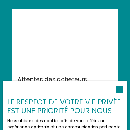
Attentes des acheteurs
martiniquais
Lorsqu’ils cherchent leur future maison, les
LE RESPECT DE VOTRE VIE PRIVÉE
acheteurs ont des critères bien précis en
EST UNE PRIORITÉ POUR NOUS
tête. Comprendre ces attentes est crucial
pour tous les propriétaires en Martinique
Nous utilisons des cookies afin de vous offrir une
souhaitant vendre leur bien immobilier. Chez
Conseils pour vendre
expérience optimale et une communication pertinente
BIS IMMOBILIER, nous vous aidons à mettre en