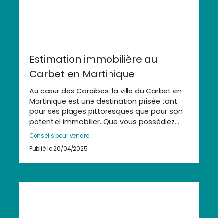
Estimation immobilière au
Carbet en Martinique
Au cœur des Caraïbes, la ville du Carbet en
Martinique est une destination prisée tant
pour ses plages pittoresques que pour son
potentiel immobilier. Que vous possédiez
une maison typique ou un appartement
Conseils pour vendre
moderne, il est essentiel de connaître la
Publié le 20/04/2025
valeur de votre bien immobilier avant de le
mettre sur le marché. L'estimation
immobilière est une étape cruciale pour
vendre au meilleur prix et attirer les
acheteurs potentiels. Découvrons pourquoi
et comment l'estimation immobilière est
plus que jamais nécessaire au Carbet.