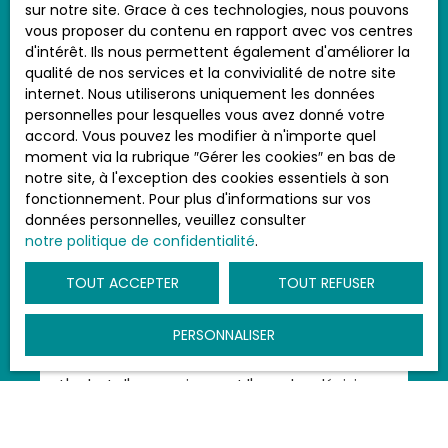
sur notre site. Grace à ces technologies, nous pouvons
Publié le 26/08/2024
avant les atouts de votre maison pour
vous proposer du contenu en rapport avec vos centres
attirer les bons acheteurs. Voyons ensemble
d'intérêt. Ils nous permettent également d'améliorer la
ce que les acheteurs martiniquais
qualité de nos services et la convivialité de notre site
recherchent vraiment.
internet. Nous utiliserons uniquement les données
personnelles pour lesquelles vous avez donné votre
accord. Vous pouvez les modifier à n'importe quel
moment via la rubrique ″Gérer les cookies″ en bas de
notre site, à l'exception des cookies essentiels à son
fonctionnement. Pour plus d'informations sur vos
données personnelles, veuillez consulter
notre politique de confidentialité
.
TOUT ACCEPTER
TOUT REFUSER
Reconnaître une maison sous-
PERSONNALISER
évaluée à l'achat
L'achat d'une maison est l'une des décisions
financières les plus importantes de votre vie.
Au Carbet, une ville pittoresque en
Martinique, ou à Saint-Pierre, Schoelcher,