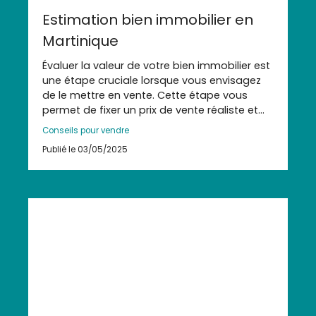
Estimation bien immobilier en
Martinique
Évaluer la valeur de votre bien immobilier est
une étape cruciale lorsque vous envisagez
de le mettre en vente. Cette étape vous
permet de fixer un prix de vente réaliste et
d'attirer des acheteurs potentiels. En
Conseils pour vendre
Martinique, il est essentiel de prendre en
Publié le 03/05/2025
compte plusieurs facteurs spécifiques à la
région pour s'assurer que l'estimation est la
plus précise possible.
Analyse du marché immobilier en Martinique
Les critères spécifiques à considérer pour
une estimation
Les outils et méthodes pour estimer un bien
immobilier