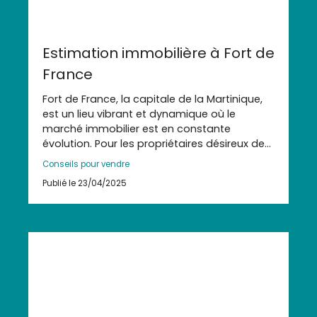
Estimation immobilière à Fort de
France
Fort de France, la capitale de la Martinique,
est un lieu vibrant et dynamique où le
marché immobilier est en constante
évolution. Pour les propriétaires désireux de
vendre leur bien, estimer correctement sa
Conseils pour vendre
valeur est une étape cruciale. Cela peut
Publié le 23/04/2025
influencer non seulement le prix de vente,
mais aussi la durée pendant laquelle votre
bien restera sur le marché. Voyons ensemble
comment effectuer une estimation
immobilière à Fort de France, de manière
efficace et précise.