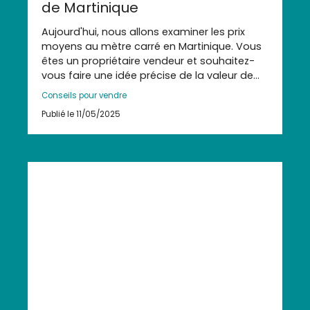
de Martinique
Aujourd'hui, nous allons examiner les prix
moyens au mètre carré en Martinique. Vous
êtes un propriétaire vendeur et souhaitez-
vous faire une idée précise de la valeur de
votre bien immobilier. Vous êtes à la bonne
Conseils pour vendre
adresse ici.
Publié le 11/05/2025