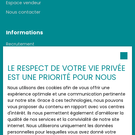
Espace vendeur
Nous contacter
Informations
Recrutement
Honoraires agence
Nos honoraires
LE RESPECT DE VOTRE VIE PRIVÉE
Mentions légales
EST UNE PRIORITÉ POUR NOUS
Politique de confidentialité
Nous utilisons des cookies afin de vous offrir une
Plan du site
expérience optimale et une communication pertinente
Gérer les cookies
sur notre site. Grace à ces technologies, nous pouvons
vous proposer du contenu en rapport avec vos centres
Propulsé par
d'intérêt. Ils nous permettent également d'améliorer la
qualité de nos services et la convivialité de notre site
internet. Nous utiliserons uniquement les données
personnelles pour lesquelles vous avez donné votre