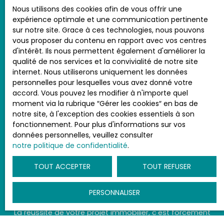
Nous utilisons des cookies afin de vous offrir une
Accompagnement dédié
expérience optimale et une communication pertinente
et conseils immobiliers personnalisés
sur notre site. Grace à ces technologies, nous pouvons
vous proposer du contenu en rapport avec vos centres
Le paysage immobilier est hétérogène malgré
d'intérêt. Ils nous permettent également d'améliorer la
l'étroitesse du territoire. Votre projet mérite une
qualité de nos services et la convivialité de notre site
attention particulière. Prenons le temps de l'échange et
internet. Nous utiliserons uniquement les données
d'un accompagnement réussi.
personnelles pour lesquelles vous avez donné votre
accord. Vous pouvez les modifier à n'importe quel
moment via la rubrique ″Gérer les cookies″ en bas de
notre site, à l'exception des cookies essentiels à son
fonctionnement. Pour plus d'informations sur vos
données personnelles, veuillez consulter
notre politique de confidentialité
.
Réactivité et disponibilité
TOUT ACCEPTER
TOUT REFUSER
au service de votre projet immobilier
Dès lors que nous avons une vision claire de votre
PERSONNALISER
projet, nous mettons notre énergie à votre service.
La réussite de votre projet immobilier, c'est forcément
la nôtre !