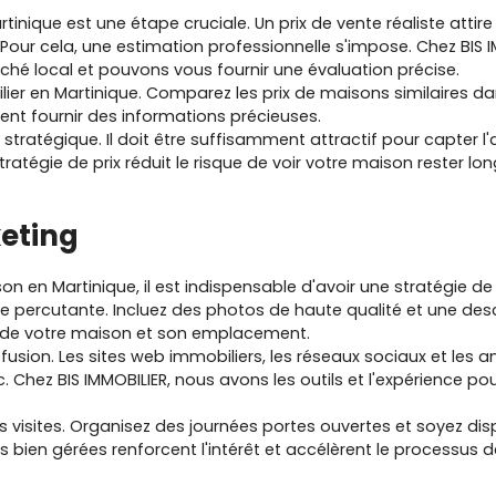
tinique est une étape cruciale. Un prix de vente réaliste attir
 Pour cela, une estimation professionnelle s'impose. Chez BIS
é local et pouvons vous fournir une évaluation précise.
ier en Martinique. Comparez les prix de maisons similaires dan
nt fournir des informations précieuses.
te stratégique. Il doit être suffisamment attractif pour capter l
ratégie de prix réduit le risque de voir votre maison rester l
keting
 en Martinique, il est indispensable d'avoir une stratégie de
 percutante. Incluez des photos de haute qualité et une descr
s de votre maison et son emplacement.
iffusion. Les sites web immobiliers, les réseaux sociaux et les
. Chez BIS IMMOBILIER, nous avons les outils et l'expérience pou
es visites. Organisez des journées portes ouvertes et soyez d
s bien gérées renforcent l'intérêt et accélèrent le processus d