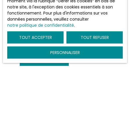
moment via la rubrique ″Gérer les cookies″ en bas de
notre site, à l'exception des cookies essentiels à son
VOUS SOUHAITEZ
fonctionnement. Pour plus d'informations sur vos
vendre à votre bien
données personnelles, veuillez consulter
immobilier
notre politique de confidentialité
.
EN MARTINIQUE
?
TOUT ACCEPTER
TOUT REFUSER
PERSONNALISER
ESTIMATION BIEN