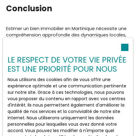
Conclusion
Estimer un bien immobilier en Martinique nécessite une
compréhension approfondie des dynamiques locales,
des critères spécifiques et des méthodes d'évaluation.
Il est essentiel d'adopter une approche équilibrée, en
combinant des outils numériques et les conseils d'un
LE RESPECT DE VOTRE VIE PRIVÉE
professionnel pour une estimation juste et compétitive.
EST UNE PRIORITÉ POUR NOUS
Si vous envisagez de vendre votre propriété et que vous
recherchez une estimation précise, n'hésitez pas à nous
contacter pour obtenir l'expertise d'un professionnel de
Nous utilisons des cookies afin de vous offrir une
l'immobilier. Évitez les erreurs coûteuses. Sollicitez notre
expérience optimale et une communication pertinente
expertise dès aujourd'hui pour une estimation gratuite
sur notre site. Grace à ces technologies, nous pouvons
dans le cadre d'un mandat de vente et profitez d'un
vous proposer du contenu en rapport avec vos centres
accompagnement sur mesure pour vendre votre bien
d'intérêt. Ils nous permettent également d'améliorer la
au meilleur prix en Martinique.
qualité de nos services et la convivialité de notre site
internet. Nous utiliserons uniquement les données
personnelles pour lesquelles vous avez donné votre
accord. Vous pouvez les modifier à n'importe quel