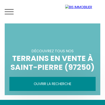
DÉCOUVREZ TOUS NOS
ACCUEIL
ACHETER
LOUER
PROPRIÉTAIRE
CONTACT
TERRAINS EN VENTE À
SAINT-PIERRE (97250)
Espace
Mes
ESTIMATIO
vendeur
favoris
N
OUVRIR LA RECHERCHE
Vente
Location
Type de bien