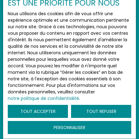
EST UNE PRIORITÉ POUR NOUS
Politique de confidentialité
Nous utilisons des cookies afin de vous offrir une
Plan du site
expérience optimale et une communication pertinente
Gérer les cookies
sur notre site. Grace à ces technologies, nous pouvons
vous proposer du contenu en rapport avec vos centres
Propulsé par
d'intérêt. Ils nous permettent également d'améliorer la
qualité de nos services et la convivialité de notre site
internet. Nous utiliserons uniquement les données
personnelles pour lesquelles vous avez donné votre
accord. Vous pouvez les modifier à n'importe quel
+33 6 96 41 72 40
moment via la rubrique ″Gérer les cookies″ en bas de
notre site, à l'exception des cookies essentiels à son
fonctionnement. Pour plus d'informations sur vos
données personnelles, veuillez consulter
24 rue Franco BELIZAIRE - quartier, Lajus
notre politique de confidentialité
.
97221 Le Carbet Martinique
TOUT ACCEPTER
TOUT REFUSER
PERSONNALISER