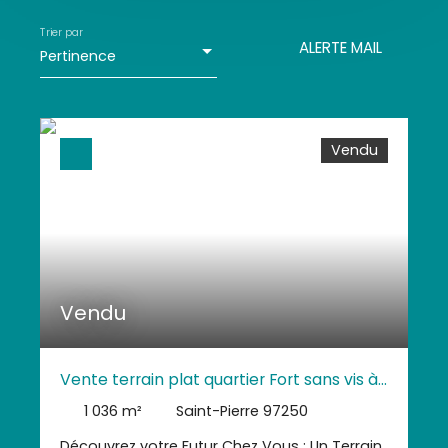
Terrain
Trier par
ALERTE MAIL
Pertinence
Localisation
Saint-Pierre (97250)
Budget max (€)
Vendu
Surface min (m²)
RECHERCHER
Vendu
Vente terrain plat quartier Fort sans vis à
vis
1 036
m²
Saint-Pierre 97250
Découvrez votre Futur Chez Vous : Un Terrain