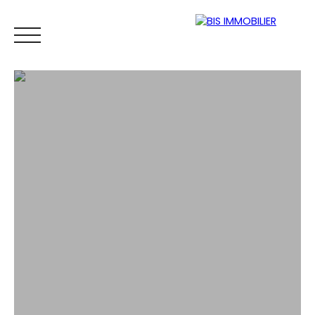
ACCUEIL
ACHETER
LOUER
PROPRIÉTAIRE
CONTACT
Espace
Mes
ESTIMATIO
vendeur
favoris
N