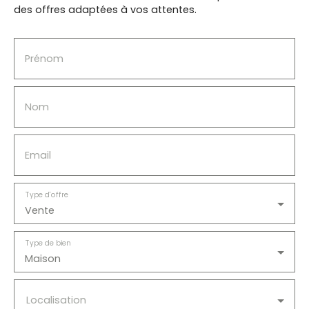
: Surface totale 233 m² Terrain 855 m²
des offres adaptées à vos attentes.
Menuiseries bois Vue dégagée Double terrasse
Commodités à 15 min à pied : école maternelle,
école élémentaire, collège, médecin généraliste,
Prénom
commerce alimentaire.
Nom
Email
Type d'offre
Vente
Type de bien
Maison
Localisation