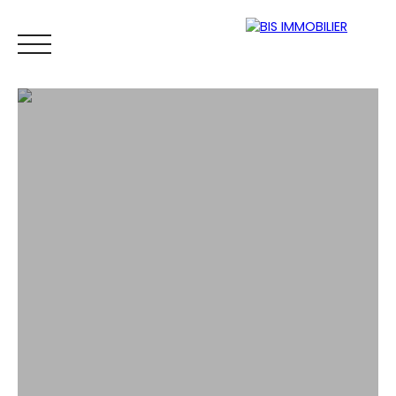
ACCUEIL
ACHETER
LOUER
PROPRIÉTAIRE
CONTACT
Espace
Mes
ESTIMATIO
vendeur
favoris
N