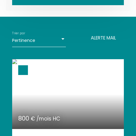
Vente
Location
Type de bien
Immobilier Pro
Trier par
ALERTE MAIL
Pertinence
Localisation
Loyer max (€/mois)
Surface min (m²)
RECHERCHER
800
€ /mois HC