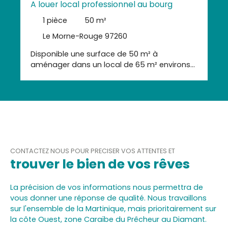
A louer local professionnel au bourg
1
pièce
50
m²
Le Morne-Rouge 97260
Disponible une surface de 50 m² à
aménager dans un local de 65 m² environs
(hors emprise de l'escalier d'accès) au
second niveau d'un bâtiment en béton dans
le centre bourg du Morne Rouge. Sol en
parquet bois rouge, murs en béton peint en
blanc à agencer. Un escalier en bois mène
au local au second niveau du bâtiment.
Idéal pour une activité médicale,
paramédicale, soins à la personne ou autres
CONTACTEZ NOUS POUR PRECISER VOS ATTENTES ET
trouver le bien de vos rêves
activités libérales, administratives diverses.
La précision de vos informations nous permettra de
vous donner une réponse de qualité.
Nous travaillons
sur l'ensemble de la Martinique, mais prioritairement sur
la côte Ouest, zone Caraïbe du Prêcheur au Diamant.