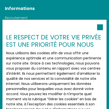
Informations
Recrutement
Honoraires agence
Nos honoraires
LE RESPECT DE VOTRE VIE PRIVÉE
Mentions légales
EST UNE PRIORITÉ POUR NOUS
Politique de confidentialité
Nous utilisons des cookies afin de vous offrir une
Plan du site
expérience optimale et une communication pertinente
Gérer les cookies
sur notre site. Grace à ces technologies, nous pouvons
vous proposer du contenu en rapport avec vos centres
Propulsé par
d'intérêt. Ils nous permettent également d'améliorer la
qualité de nos services et la convivialité de notre site
internet. Nous utiliserons uniquement les données
personnelles pour lesquelles vous avez donné votre
accord. Vous pouvez les modifier à n'importe quel
+33 6 96 41 72 40
moment via la rubrique ″Gérer les cookies″ en bas de
notre site, à l'exception des cookies essentiels à son