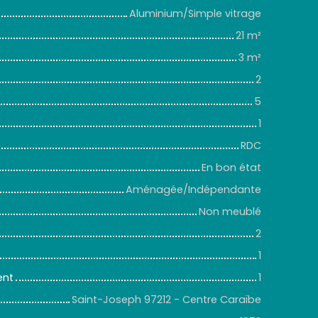
Aluminium/Simple vitrage
21
m²
3
m²
2
5
1
RDC
En bon état
Aménagée/Indépendante
Non meublé
2
1
ent
1
Saint-Joseph 97212 - Centre Caraïbe