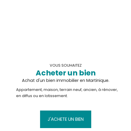
contradictoire avant publication définitive) :
Surface habitable totale (F3 de 84 m² + F2 de 46
m²) : total 130 m²Surface véranda F3 : environ 129
m²Surface terrasse F2 : environ 58 m²Surface
totale toutes parties confondues : environ 318
m²Surface du terrain : 991 m²
VOUS SOUHAITEZ
Acheter un bien
Achat d'un bien immobilier en Martinique.
Appartement, maison, terrain neuf, ancien, à rénover,
en diffus ou en lotissement.
J'ACHETE UN BIEN