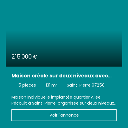
215 000
€
Maison créole sur deux niveaux avec
véranda tout autour – Allée Pécoult,
5
pièces
131
m²
Saint-Pierre 97250
Saint-Pierre
Maison individuelle implantée quartier Allée
Pécoult à Saint-Pierre, organisée sur deux niveaux
avec deux logements indépendants (un F3 à
Voir l'annonce
l'étage, un F2 au rez-de-chaussée), véranda
périphérique à l'étage, espace véranda et
stationnement au rez-de-chaussée, jardin, en